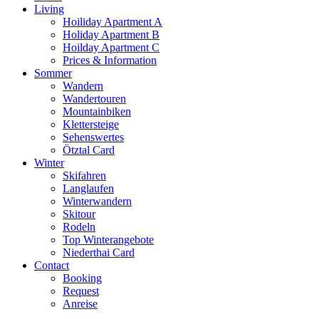
Living
Hoiliday Apartment A
Holiday Apartment B
Hoilday Apartment C
Prices & Information
Sommer
Wandern
Wandertouren
Mountainbiken
Klettersteige
Sehenswertes
Ötztal Card
Winter
Skifahren
Langlaufen
Winterwandern
Skitour
Rodeln
Top Winterangebote
Niederthai Card
Contact
Booking
Request
Anreise