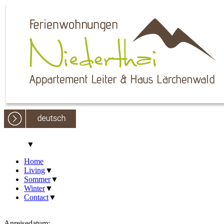
▼
Home
Living
▼
Sommer
▼
Winter
▼
Contact
▼
Anreisedatum: